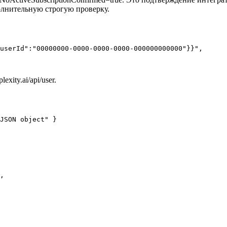
олнительную строгую проверку.
userId":"00000000-0000-0000-0000-000000000000"}}",

xity.ai/api/user.
JSON object" }

,
