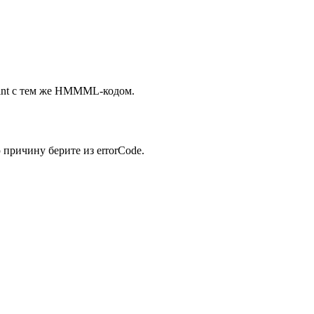
point с тем же HMMML-кодом.
 причину берите из errorCode.