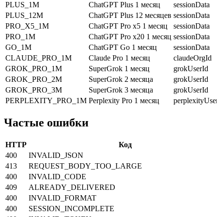
PLUS_1M
ChatGPT Plus 1 месяц
sessionData
PLUS_12M
ChatGPT Plus 12 месяцев
sessionData
PRO_X5_1M
ChatGPT Pro x5 1 месяц
sessionData
PRO_1M
ChatGPT Pro x20 1 месяц
sessionData
GO_1M
ChatGPT Go 1 месяц
sessionData
CLAUDE_PRO_1M
Claude Pro 1 месяц
claudeOrgId
GROK_PRO_1M
SuperGrok 1 месяц
grokUserId
GROK_PRO_2M
SuperGrok 2 месяца
grokUserId
GROK_PRO_3M
SuperGrok 3 месяца
grokUserId
PERPLEXITY_PRO_1M
Perplexity Pro 1 месяц
perplexityUse
Частые ошибки
HTTP
Код
400
INVALID_JSON
413
REQUEST_BODY_TOO_LARGE
400
INVALID_CODE
409
ALREADY_DELIVERED
400
INVALID_FORMAT
400
SESSION_INCOMPLETE