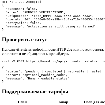
HTTP/1.1 202 Accepted

{

  "success": false,

  "error": "PENDING_VERIFICATION",

  "uniquecode": "code_HMMML-XXXX-XXXX-XXXX-XXXX",

  "operationId": "550e8400-e29b-41d4-a716-446655440000"
  "retrySafe": false,

  "message": "Activation is still being confirmed"

}
Проверить статус
Используйте status endpoint после HTTP 202 или потери ответа
состояние и не обращается к провайдерам.
curl -X POST https://hmmml.ru/api/activation-status   -
{

  "status": "pending | completed | retryable | failed |
  "error": "optional_machine_code",

  "message": "Human-readable status"

}
Поддерживаемые тарифы
План
Товар
Поле для а