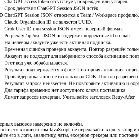
ChatGPT access token отсутствует, повреждён или устарел.
Срок действия ChatGPT Session JSON истёк.
D
ChatGPT Session JSON относится к Team / Workspace профилю.
Claude Organization ID не является UUID.
Grok User ID или session JSON имеет неверный формат.
Perplexity /api/user JSON не содержит корректные id и email.
На целевом аккаунте уже есть активная подписка.
Временная ошибка проверки аккаунта. Повтор разрешён только 
Аккаунт не подходит для выбранного способа активации; повт
Этот код уже обрабатывается.
Результат подтверждается в фоне. Повторная активация запреще
Провайдер доказанно не использовал CDK. Повтор разрешён с
Результат запроса неизвестен. Не повторяйте активацию и обра
Для тарифа временно нет доступного ключа поставщика.
Лимит запросов исчерпан. Учитывайте заголовок Retry-After.
зерных вызовов намеренно не включён.
е его в клиентском JavaScript, не передавайте в query string и
йте его в логи, аналитику, чаты, exception-трекеры или постоянн