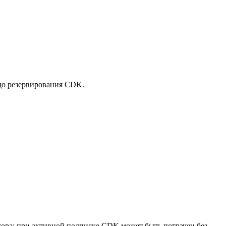
 до резервирования CDK.
атора: при активной подписке CDK может быть потрачен без