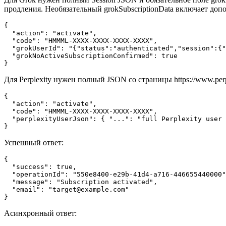
продления. Необязательный grokSubscriptionData включает доп
{

  "action": "activate",

  "code": "HMMML-XXXX-XXXX-XXXX-XXXX",

  "grokUserId": "{"status":"authenticated","session":{"
  "grokNoActiveSubscriptionConfirmed": true

}
Для Perplexity нужен полный JSON со страницы https://www.perple
{

  "action": "activate",

  "code": "HMMML-XXXX-XXXX-XXXX-XXXX",

  "perplexityUserJson": { "...": "full Perplexity user 
}
Успешный ответ:
{

  "success": true,

  "operationId": "550e8400-e29b-41d4-a716-446655440000"
  "message": "Subscription activated",

  "email": "target@example.com"

}
Асинхронный ответ: