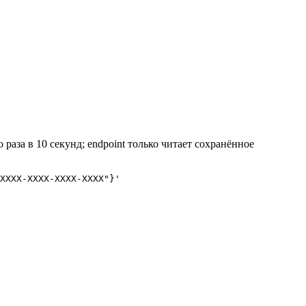
аза в 10 секунд; endpoint только читает сохранённое
XXXX-XXXX-XXXX-XXXX"}'