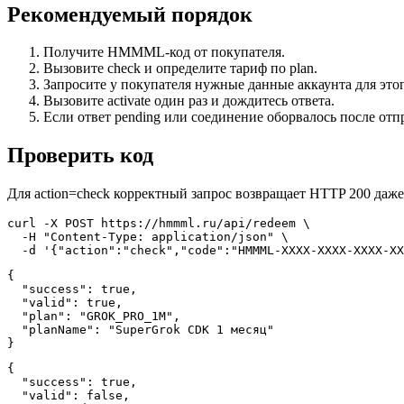
Рекомендуемый порядок
Получите HMMML-код от покупателя.
Вызовите check и определите тариф по plan.
Запросите у покупателя нужные данные аккаунта для этог
Вызовите activate один раз и дождитесь ответа.
Если ответ pending или соединение оборвалось после отпр
Проверить код
Для action=check корректный запрос возвращает HTTP 200 даже 
curl -X POST https://hmmml.ru/api/redeem \

  -H "Content-Type: application/json" \

  -d '{"action":"check","code":"HMMML-XXXX-XXXX-XXXX-XX
{

  "success": true,

  "valid": true,

  "plan": "GROK_PRO_1M",

  "planName": "SuperGrok CDK 1 месяц"

}
{

  "success": true,

  "valid": false,
