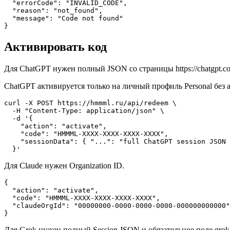
  "errorCode": "INVALID_CODE",

  "reason": "not_found",

  "message": "Code not found"

}
Активировать код
Для ChatGPT нужен полный JSON со страницы https://chatgpt.com/
ChatGPT активируется только на личный профиль Personal без 
curl -X POST https://hmmml.ru/api/redeem \

  -H "Content-Type: application/json" \

  -d '{

    "action": "activate",

    "code": "HMMML-XXXX-XXXX-XXXX-XXXX",

    "sessionData": { "...": "full ChatGPT session JSON 
  }'
Для Claude нужен Organization ID.
{

  "action": "activate",

  "code": "HMMML-XXXX-XXXX-XXXX-XXXX",

  "claudeOrgId": "00000000-0000-0000-0000-000000000000"

}
Для Grok нужен полный Session JSON и обязательное поле grok