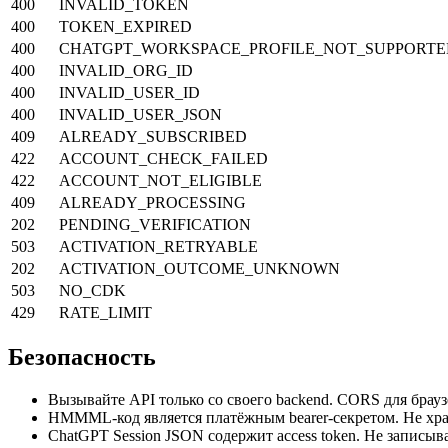
400
INVALID_TOKEN
400
TOKEN_EXPIRED
400
CHATGPT_WORKSPACE_PROFILE_NOT_SUPPORTE
400
INVALID_ORG_ID
400
INVALID_USER_ID
400
INVALID_USER_JSON
409
ALREADY_SUBSCRIBED
422
ACCOUNT_CHECK_FAILED
422
ACCOUNT_NOT_ELIGIBLE
409
ALREADY_PROCESSING
202
PENDING_VERIFICATION
503
ACTIVATION_RETRYABLE
202
ACTIVATION_OUTCOME_UNKNOWN
503
NO_CDK
429
RATE_LIMIT
Безопасность
Вызывайте API только со своего backend. CORS для брау
HMMML-код является платёжным bearer-секретом. Не хранит
ChatGPT Session JSON содержит access token. Не записыва