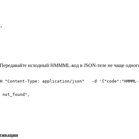
,

. Передавайте исходный HMMML-код в JSON-теле не чаще одного р
H "Content-Type: application/json"   -d '{"code":"HMMML-
 not_found",

ктивации