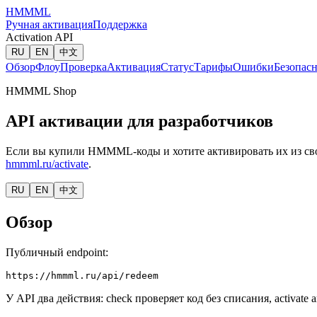
HMMML
Ручная активация
Поддержка
Activation API
RU
EN
中文
Обзор
Флоу
Проверка
Активация
Статус
Тарифы
Ошибки
Безопасн
HMMML Shop
API активации для разработчиков
Если вы купили HMMML-коды и хотите активировать их из сво
hmmml.ru/activate
.
RU
EN
中文
Обзор
Публичный endpoint:
https://hmmml.ru/api/redeem
У API два действия: check проверяет код без списания, activa