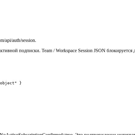
api/auth/session.
активной подписки. Team / Workspace Session JSON блокируется
object" }

NoActiveSubscriptionConfirmed=true. Это подтверждение интегр